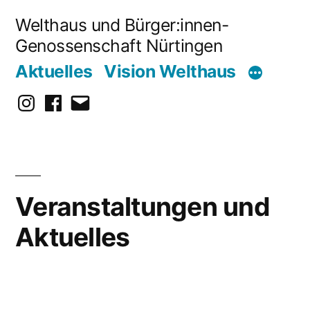
Zum
Welthaus und Bürger:innen-
Inhalt
Genossenschaft Nürtingen
springen
Aktuelles
Vision Welthaus
Instagram
Facebook
E-
Mail
Veranstaltungen und
Aktuelles