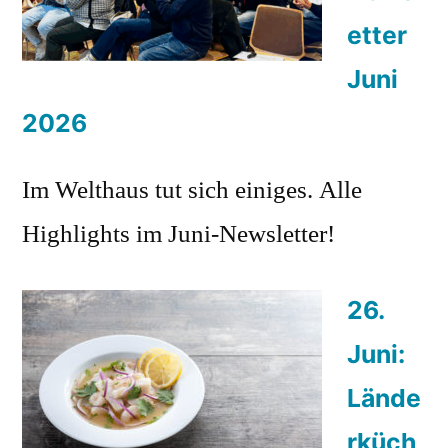
etter
Juni
2026
Im Welthaus tut sich einiges. Alle
Highlights im Juni-Newsletter!
26.
Juni:
Lände
rküch