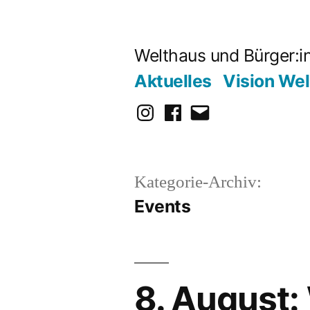
Zum
Inhalt
Welthaus und Bürger:
springen
Aktuelles
Vision We
Instagram
Facebook
E-
Mail
Kategorie-Archiv:
Events
8. August: