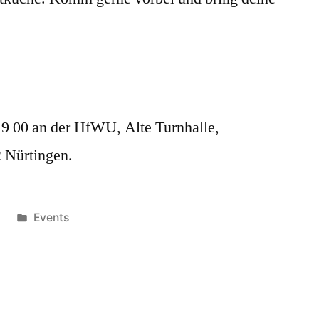
 19 00 an der HfWU, Alte Turnhalle,
2 Nürtingen.
Veröffentlicht
5
Events
unter