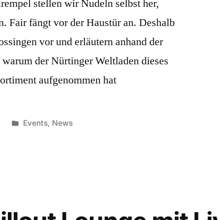
empel stellen wir Nudeln selbst her,
 Fair fängt vor der Haustür an. Deshalb
ossingen vor und erläutern anhand der
, warum der Nürtinger Weltladen dieses
 Sortiment aufgenommen hat
Veröffentlicht
5
Events
,
News
unter