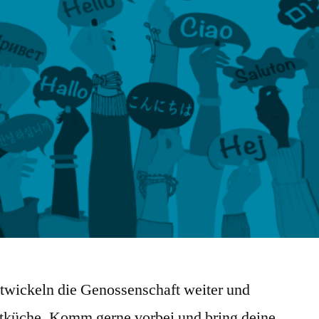
twickeln die Genossenschaft weiter und
ltküche. Komm gerne vorbei und bring deine