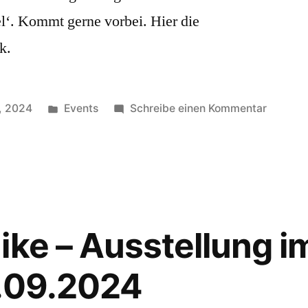
‘. Kommt gerne vorbei. Hier die
k.
Veröffentlicht
zu
, 2024
Events
Schreibe einen Kommentar
unter
Faire
Wochen
im
Welthau
–
Progra
ike – Ausstellung 
1.09.2024