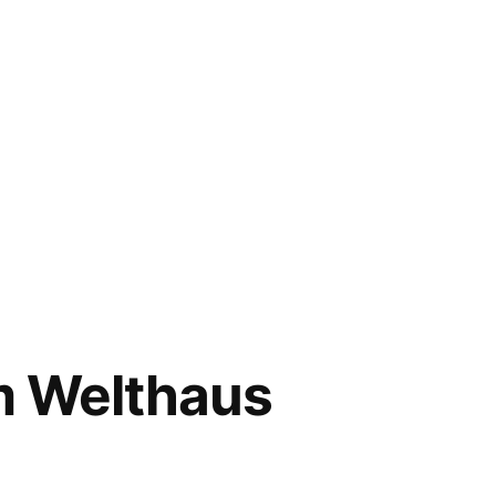
s
mm
im Welthaus