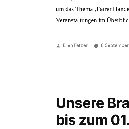
um das Thema ‚Fairer Handel
Veranstaltungen im Überblic
Veröffentlicht
Ellen Fetzer
8 September
von
Unsere Bra
bis zum 0