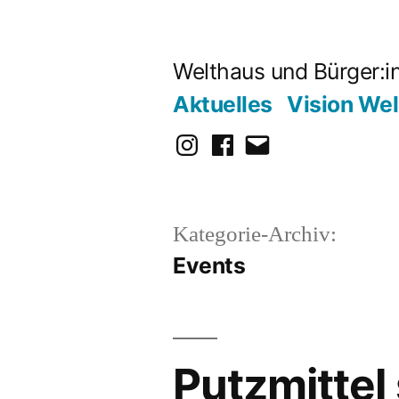
Zum
Inhalt
Welthaus und Bürger:
springen
Aktuelles
Vision We
Instagram
Facebook
E-
Mail
Kategorie-Archiv:
Events
Putzmittel