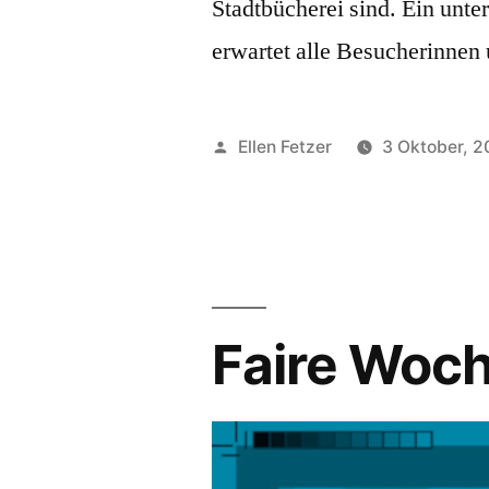
Stadtbücherei sind. Ein unte
erwartet alle Besucherinnen
Veröffentlicht
Ellen Fetzer
3 Oktober, 
von
Faire Woc