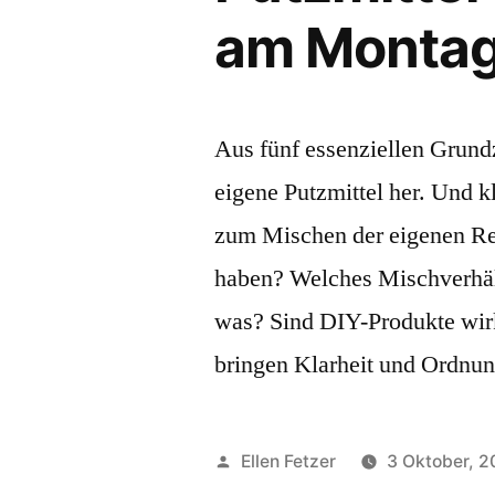
am Montag,
Aus fünf essenziellen Grund
eigene Putzmittel her. Und k
zum Mischen der eigenen Re
haben? Welches Mischverhält
was? Sind DIY-Produkte wirkl
bringen Klarheit und Ordnun
Veröffentlicht
Ellen Fetzer
3 Oktober, 
von