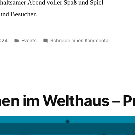
rhaltsamer Abend voller Spaß und Spiel
 und Besucher.
Veröffentlicht
zu
2024
Events
Schreibe einen Kommentar
unter
Spieleabe
im
Welthaus
am
10.
Oktober
hen im Welthaus – 