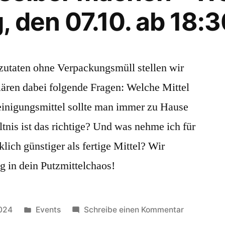
 den 07.10. ab 18:3
zutaten ohne Verpackungsmüll stellen wir
lären dabei folgende Fragen: Welche Mittel
inigungsmittel sollte man immer zu Hause
nis ist das richtige? Und was nehme ich für
ich günstiger als fertige Mittel? Wir
g in dein Putzmittelchaos!
Veröffentlicht
zu
2024
Events
Schreibe einen Kommentar
unter
Putzmittel