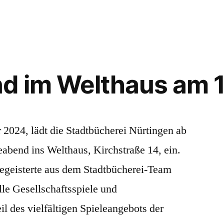
selber
machen
–
Workshop
am
d im Welthaus am 1
Montag,
den
07.10.
ab
2024, lädt die Stadtbücherei Nürtingen ab
18:30
abend ins Welthaus, Kirchstraße 14, ein.
begeisterte aus dem Stadtbücherei-Team
le Gesellschaftsspiele und
il des vielfältigen Spieleangebots der