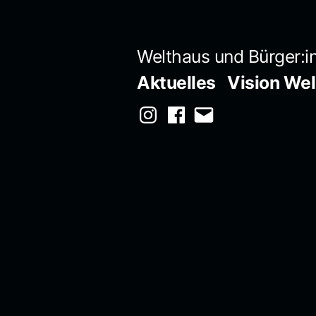
Zum
Inhalt
Welthaus und Bürger:
springen
Aktuelles
Vision We
Instagram
Facebook
E-
Mail