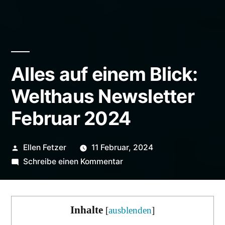
Alles auf einem Blick:
Welthaus Newsletter
Februar 2024
Veröffentlicht
Ellen Fetzer
11 Februar, 2024
von
zu
Schreibe einen Kommentar
Alles
auf
einem
Inhalte
[
ausblenden
]
Blick: