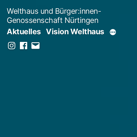
Zum
Welthaus und Bürger:innen-
Inhalt
Genossenschaft Nürtingen
springen
Aktuelles
Vision Welthaus
Instagram
Facebook
E-
Mail