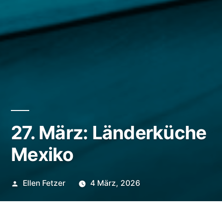
27. März: Länderküche
Mexiko
Veröffentlicht
Ellen Fetzer
4 März, 2026
von