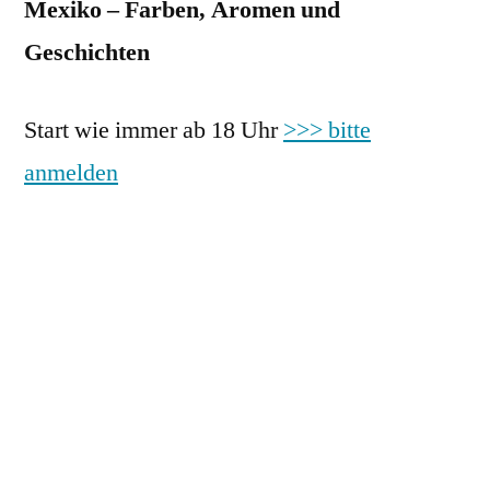
Mexiko – Farben, Aromen und
Geschichten
Start wie immer ab 18 Uhr
>>> bitte
anmelden
Am nächsten Abend der Länderküche reisen
wir kulinarisch nach Mexiko! Gemeinsam
entdecken wir die Vielfalt der mexikanischen
Küche – von frischen Limetten über
aromatische Gewürze bis hin zu traditionellen
Maisgerichten – und erfahren mehr über