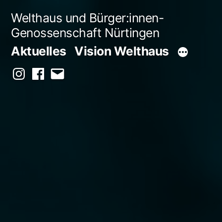
Zum
Welthaus und Bürger:innen-
Inhalt
Genossenschaft Nürtingen
springen
Aktuelles
Vision Welthaus
Instagram
Facebook
E-
Mail